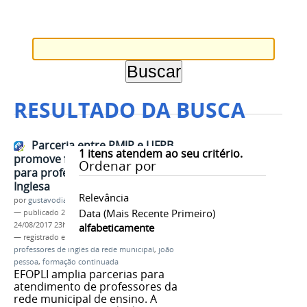
RESULTADO DA BUSCA
Parceria entre PMJP e UFPB
1
itens atendem ao seu critério.
promove formação continuada
Ordenar por
para professores da Língua
Inglesa
Relevância
por
gustavodias
Data (mais Recente Primeiro)
—
publicado
24/08/2017
—
última modificação
24/08/2017 23h39
alfabeticamente
— registrado em:
EFOPLI
,
professores de inglês
,
professores de inglês da rede municipal
,
joão
pessoa
,
formação continuada
EFOPLI amplia parcerias para
atendimento de professores da
rede municipal de ensino. A