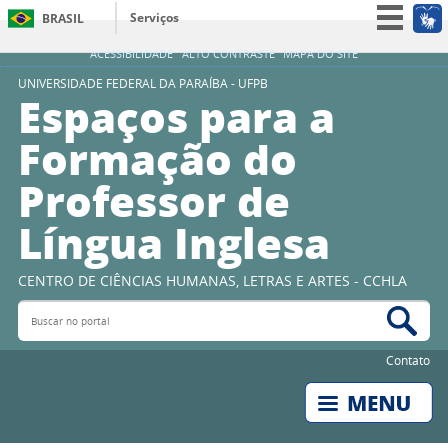
Serviços
BRASIL
Simplifique!
ACESSIBILIDADE
ALTO CONTRASTE
MAPA DO SITE
Participe
UNIVERSIDADE FEDERAL DA PARAÍBA - UFPB
Espaços para a
Acesso à informação
Formação do
Legislação
Professor de
Canais
Língua Inglesa
CENTRO DE CIÊNCIAS HUMANAS, LETRAS E ARTES - CCHLA
Buscar no portal
Bus
Contato