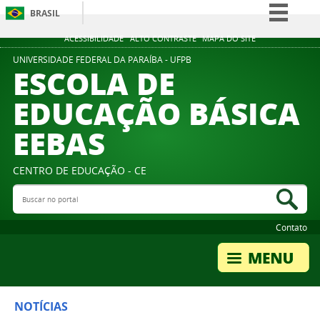
BRASIL
Simplifique!
ACESSIBILIDADE
ALTO CONTRASTE
MAPA DO SITE
Comunica BR
UNIVERSIDADE FEDERAL DA PARAÍBA - UFPB
ESCOLA DE
Participe
EDUCAÇÃO BÁSICA
Acesso à informação
EEBAS
Legislação
Canais
CENTRO DE EDUCAÇÃO - CE
Buscar no portal
Bus
Contato
NOTÍCIAS