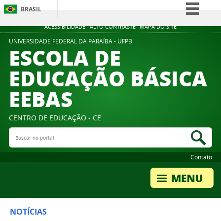
BRASIL
Simplifique!
ACESSIBILIDADE
ALTO CONTRASTE
MAPA DO SITE
Comunica BR
UNIVERSIDADE FEDERAL DA PARAÍBA - UFPB
ESCOLA DE
Participe
EDUCAÇÃO BÁSICA
Acesso à informação
EEBAS
Legislação
Canais
CENTRO DE EDUCAÇÃO - CE
Buscar no portal
Bus
Contato
NOTÍCIAS