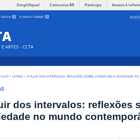
Simplifique!
Comunica BR
Participe
Acesso à infor
 a busca
3
Ir para o rodapé
4
ACESS
TA
E ARTES - CCTA
TULOS
>
LETRAS
>
O FLUIR DOS INTERVALOS: REFLEXÕES SOBRE LITERATURA E SOCIEDADE
AS
uir dos intervalos: reflexões s
iedade no mundo contempor