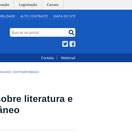
mação
Legislação
Canais
IBILIDADE
ALTO CONTRASTE
MAPA DO SITE
Buscar no portal
Buscar no portal
Twitter
Facebook
Contato
Webmail
 NO MUNDO CONTEMPORÂNEO
obre literatura e
âneo