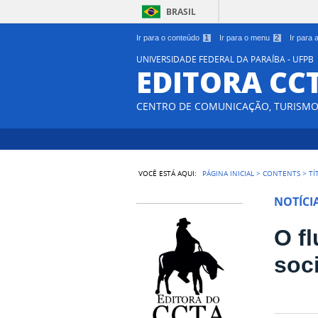
BRASIL
Ir para o conteúdo
1
Ir para o menu
2
Ir para
UNIVERSIDADE FEDERAL DA PARAÍBA - UFPB
EDITORA CC
CENTRO DE COMUNICAÇÃO, TURISMO 
VOCÊ ESTÁ AQUI:
PÁGINA INICIAL
>
CONTENTS
>
TÍ
NOTÍCI
O fl
soc