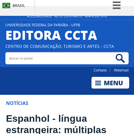
BRASIL
Simplifique!
ACESSIBILIDADE
ALTO CONTRASTE
MAPA DO SITE
Comunica BR
UNIVERSIDADE FEDERAL DA PARAÍBA - UFPB
EDITORA CCTA
Participe
Acesso à informação
CENTRO DE COMUNICAÇÃO, TURISMO E ARTES - CCTA
Legislação
Buscar no portal
Bus
Canais
Contato
Webmail
NOTÍCIAS
Espanhol - língua
estrangeira: múltiplas