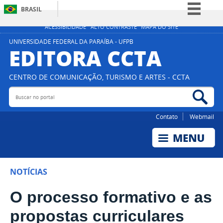
BRASIL
Simplifique!
ACESSIBILIDADE
ALTO CONTRASTE
MAPA DO SITE
Comunica BR
UNIVERSIDADE FEDERAL DA PARAÍBA - UFPB
EDITORA CCTA
Participe
Acesso à informação
CENTRO DE COMUNICAÇÃO, TURISMO E ARTES - CCTA
Legislação
Buscar no portal
Bus
Canais
Contato
Webmail
NOTÍCIAS
O processo formativo e as
propostas curriculares