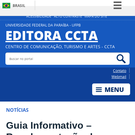
BRASIL
Simplifique!
ACESSIBILIDADE
ALTO CONTRASTE
MAPA DO SITE
Comunica BR
UNIVERSIDADE FEDERAL DA PARAÍBA - UFPB
EDITORA CCTA
Participe
Acesso à informação
CENTRO DE COMUNICAÇÃO, TURISMO E ARTES - CCTA
Legislação
Buscar no portal
Bus
Canais
Contato
Webmail
NOTÍCIAS
Guia Informativo –