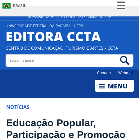
BRASIL
Simplifique!
ACESSIBILIDADE
ALTO CONTRASTE
MAPA DO SITE
Comunica BR
UNIVERSIDADE FEDERAL DA PARAÍBA - UFPB
EDITORA CCTA
Participe
Acesso à informação
CENTRO DE COMUNICAÇÃO, TURISMO E ARTES - CCTA
Legislação
Buscar no portal
Bus
Canais
Contato
Webmail
NOTÍCIAS
Educação Popular,
Participação e Promoção