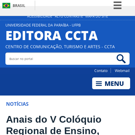
BRASIL
Simplifique!
ACESSIBILIDADE
ALTO CONTRASTE
MAPA DO SITE
Comunica BR
UNIVERSIDADE FEDERAL DA PARAÍBA - UFPB
EDITORA CCTA
Participe
Acesso à informação
CENTRO DE COMUNICAÇÃO, TURISMO E ARTES - CCTA
Legislação
Buscar no portal
Bus
Canais
Contato
Webmail
NOTÍCIAS
Anais do V Colóquio
Regional de Ensino,