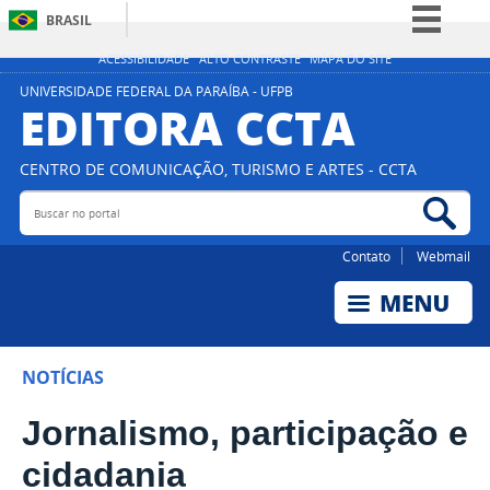
BRASIL
Simplifique!
ACESSIBILIDADE
ALTO CONTRASTE
MAPA DO SITE
Comunica BR
UNIVERSIDADE FEDERAL DA PARAÍBA - UFPB
EDITORA CCTA
Participe
Acesso à informação
CENTRO DE COMUNICAÇÃO, TURISMO E ARTES - CCTA
Legislação
Buscar no portal
Bus
Canais
Contato
Webmail
NOTÍCIAS
Jornalismo, participação e
cidadania