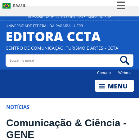
BRASIL
Simplifique!
ACESSIBILIDADE
ALTO CONTRASTE
MAPA DO SITE
Comunica BR
UNIVERSIDADE FEDERAL DA PARAÍBA - UFPB
EDITORA CCTA
Participe
Acesso à informação
CENTRO DE COMUNICAÇÃO, TURISMO E ARTES - CCTA
Legislação
Buscar no portal
Bus
Canais
Contato
Webmail
NOTÍCIAS
Comunicação & Ciência -
GENE