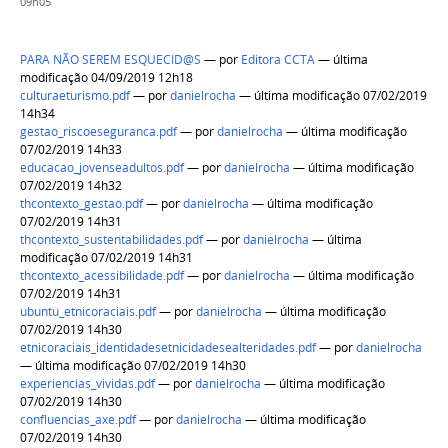
09h05
PARA NÃO SEREM ESQUECID@S
—
por
Editora CCTA
— última
modificação 04/09/2019 12h18
culturaeturismo.pdf
—
por
danielrocha
— última modificação 07/02/2019
14h34
gestao_riscoeseguranca.pdf
—
por
danielrocha
— última modificação
07/02/2019 14h33
educacao_jovenseadultos.pdf
—
por
danielrocha
— última modificação
07/02/2019 14h32
thcontexto_gestao.pdf
—
por
danielrocha
— última modificação
07/02/2019 14h31
thcontexto_sustentabilidades.pdf
—
por
danielrocha
— última
modificação 07/02/2019 14h31
thcontexto_acessibilidade.pdf
—
por
danielrocha
— última modificação
07/02/2019 14h31
ubuntu_etnicoraciais.pdf
—
por
danielrocha
— última modificação
07/02/2019 14h30
etnicoraciais_identidadesetnicidadesealteridades.pdf
—
por
danielrocha
— última modificação 07/02/2019 14h30
experiencias_vividas.pdf
—
por
danielrocha
— última modificação
07/02/2019 14h30
confluencias_axe.pdf
—
por
danielrocha
— última modificação
07/02/2019 14h30