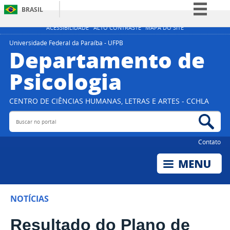
BRASIL
Simplifique!
ACESSIBILIDADE
ALTO CONTRASTE
MAPA DO SITE
Comunica BR
Universidade Federal da Paraíba - UFPB
Departamento de
Participe
Psicologia
Acesso à informação
Legislação
CENTRO DE CIÊNCIAS HUMANAS, LETRAS E ARTES - CCHLA
Canais
Buscar no portal
Bus
Contato
NOTÍCIAS
Resultado do Plano de