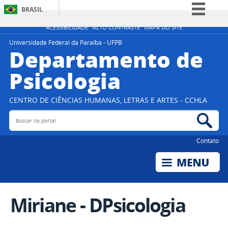
BRASIL
Simplifique!
ACESSIBILIDADE
ALTO CONTRASTE
MAPA DO SITE
Comunica BR
Universidade Federal da Paraíba - UFPB
Departamento de
Participe
Psicologia
Acesso à informação
Legislação
CENTRO DE CIÊNCIAS HUMANAS, LETRAS E ARTES - CCHLA
Canais
Buscar no portal
Bus
Contato
Miriane - DPsicologia