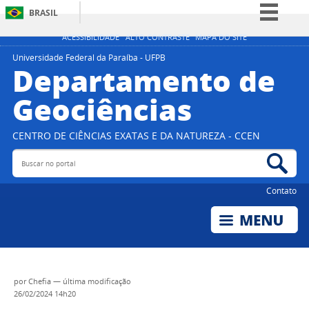
BRASIL
Simplifique!
ACESSIBILIDADE
ALTO CONTRASTE
MAPA DO SITE
Comunica BR
Universidade Federal da Paraíba - UFPB
Departamento de
Participe
Geociências
Acesso à informação
Legislação
CENTRO DE CIÊNCIAS EXATAS E DA NATUREZA - CCEN
Canais
Buscar no portal
Bus
Contato
por
Chefia
—
última modificação
26/02/2024 14h20