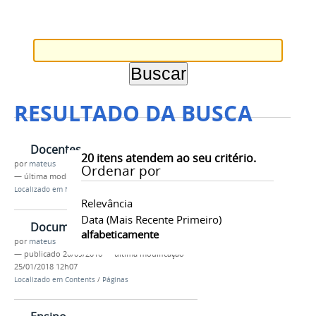
RESULTADO DA BUSCA
Docentes
20
itens atendem ao seu critério.
por
mateus
Ordenar por
—
última modificação
20/09/2016 09h42
Localizado em
Navegação
/
Assuntos
Relevância
Data (mais Recente Primeiro)
Documentos
alfabeticamente
por
mateus
—
publicado
20/09/2016
—
última modificação
25/01/2018 12h07
Localizado em
Contents
/
Páginas