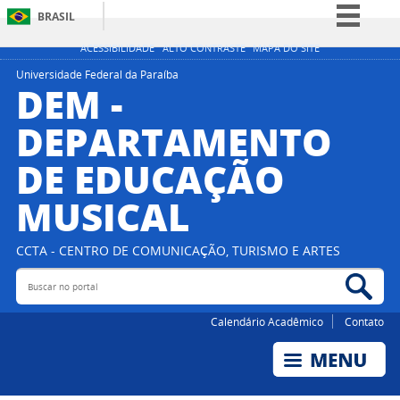
BRASIL
Simplifique!
ACESSIBILIDADE
ALTO CONTRASTE
MAPA DO SITE
Comunica BR
Universidade Federal da Paraíba
DEM -
Participe
DEPARTAMENTO
Acesso à informação
DE EDUCAÇÃO
Legislação
Canais
MUSICAL
CCTA - CENTRO DE COMUNICAÇÃO, TURISMO E ARTES
Buscar no portal
Bus
Calendário Acadêmico
Contato