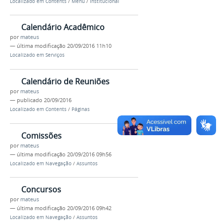
Localizado em
Contents
/
Menu
/
Institucional
Calendário Acadêmico
por
mateus
—
última modificação
20/09/2016 11h10
Localizado em
Serviços
Calendário de Reuniões
por
mateus
—
publicado
20/09/2016
Localizado em
Contents
/
Páginas
Comissões
por
mateus
—
última modificação
20/09/2016 09h56
Localizado em
Navegação
/
Assuntos
Concursos
por
mateus
—
última modificação
20/09/2016 09h42
Localizado em
Navegação
/
Assuntos