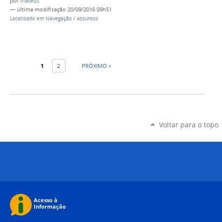
por
mateus
—
última modificação
20/09/2016 09h51
Localizado em
Navegação
/
Assuntos
1
2
PRÓXIMO »
Voltar para o topo