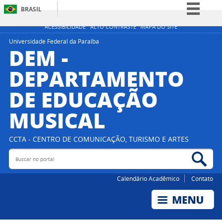
BRASIL
Simplifique!
ACESSIBILIDADE
ALTO CONTRASTE
MAPA DO SITE
Comunica BR
Universidade Federal da Paraíba
DEM -
Participe
DEPARTAMENTO
Acesso à informação
DE EDUCAÇÃO
Legislação
Canais
MUSICAL
CCTA - CENTRO DE COMUNICAÇÃO, TURISMO E ARTES
Buscar no portal
Bus
Calendário Acadêmico
Contato