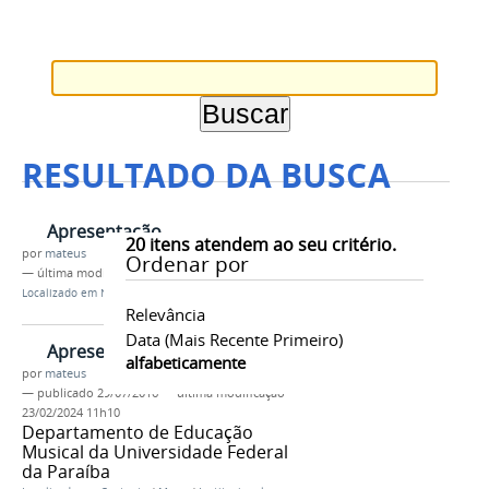
RESULTADO DA BUSCA
Apresentação
20
itens atendem ao seu critério.
por
mateus
Ordenar por
—
última modificação
20/09/2016 09h39
Localizado em
Navegação
/
Assuntos
Relevância
Data (mais Recente Primeiro)
Apresentação
alfabeticamente
por
mateus
—
publicado
29/07/2016
—
última modificação
23/02/2024 11h10
Departamento de Educação
Musical da Universidade Federal
da Paraíba