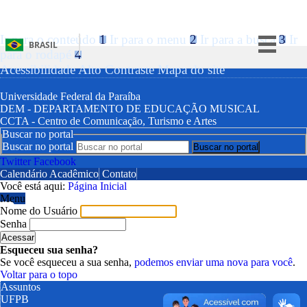
Ir para o conteúdo
1
Ir para o menu
2
Ir para a busca
3
Ir
BRASIL
para o rodapé
4
Simplifique!
Acessibilidade
Alto Contraste
Mapa do site
Comunica BR
Universidade Federal da Paraíba
DEM - DEPARTAMENTO DE EDUCAÇÃO MUSICAL
Participe
CCTA - Centro de Comunicação, Turismo e Artes
Acesso à informação
Buscar no portal
Buscar no portal
Legislação
Twitter
Facebook
Calendário Acadêmico
Contato
Canais
Você está aqui:
Página Inicial
Menu
Nome do Usuário
Senha
Esqueceu sua senha?
Se você esqueceu a sua senha,
podemos enviar uma nova para você
.
Voltar para o topo
Assuntos
UFPB