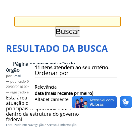
RESULTADO DA BUSCA
Página de apresentação do
11
itens atendem ao seu critério.
órgão
Ordenar por
por
Brasil
—
publicado
04/06/2013
—
última modificação
Relevância
20/09/2016 09h39
— registrado em:
tag 1
data (mais recente primeiro)
,
tag 2
,
tag 3
Esta área deve explicar como é a
Alfabeticamente
atuação do órgão, e quais suas
principais responsabilidades
dentro da estrutura do governo
federal
Localizado em
Navegação
/
Acesso à Informação