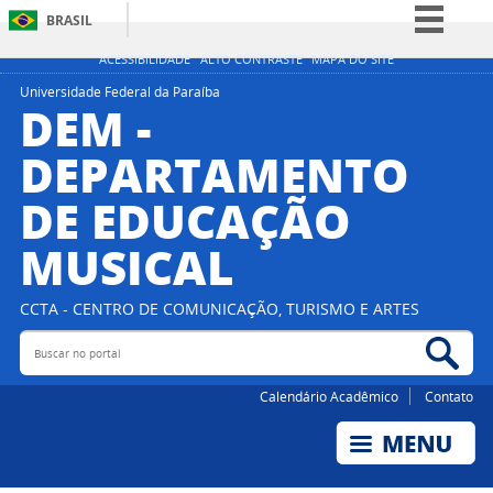
BRASIL
Simplifique!
ACESSIBILIDADE
ALTO CONTRASTE
MAPA DO SITE
Comunica BR
Universidade Federal da Paraíba
DEM -
Participe
DEPARTAMENTO
Acesso à informação
DE EDUCAÇÃO
Legislação
Canais
MUSICAL
CCTA - CENTRO DE COMUNICAÇÃO, TURISMO E ARTES
Buscar no portal
Bus
Calendário Acadêmico
Contato