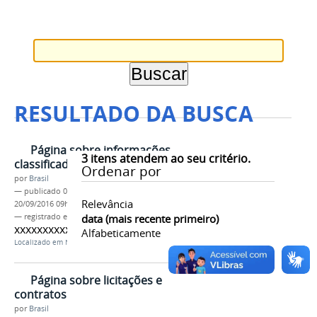
RESULTADO DA BUSCA
Página sobre informações
3
itens atendem ao seu critério.
classificadas
Ordenar por
por
Brasil
—
publicado
04/06/2013
—
última modificação
Relevância
20/09/2016 09h39
— registrado em:
tag 1
data (mais recente primeiro)
,
tag 2
,
tag 3
,
tag 4
,
tag 5
xxxxxxxxxxxxxxxxxxxxxxxxxxxxxxxxxxxx
Alfabeticamente
Localizado em
Navegação
/
Acesso à Informação
Página sobre licitações e
contratos
por
Brasil