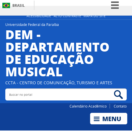
BRASIL
Simplifique!
ACESSIBILIDADE
ALTO CONTRASTE
MAPA DO SITE
Comunica BR
Universidade Federal da Paraíba
DEM -
Participe
DEPARTAMENTO
Acesso à informação
DE EDUCAÇÃO
Legislação
Canais
MUSICAL
CCTA - CENTRO DE COMUNICAÇÃO, TURISMO E ARTES
Buscar no portal
Bus
Calendário Acadêmico
Contato