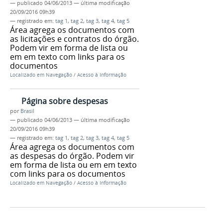
—
publicado
04/06/2013
—
última modificação
20/09/2016 09h39
— registrado em:
tag 1
,
tag 2
,
tag 3
,
tag 4
,
tag 5
Área agrega os documentos com
as licitações e contratos do órgão.
Podem vir em forma de lista ou
em em texto com links para os
documentos
Localizado em
Navegação
/
Acesso à Informação
Página sobre despesas
por
Brasil
—
publicado
04/06/2013
—
última modificação
20/09/2016 09h39
— registrado em:
tag 1
,
tag 2
,
tag 3
,
tag 4
,
tag 5
Área agrega os documentos com
as despesas do órgão. Podem vir
em forma de lista ou em em texto
com links para os documentos
Localizado em
Navegação
/
Acesso à Informação