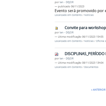
por
Ian - DEJOR
—
publicado
06/11/2023
Evento será promovido por 
Localizado em
Contents
/
Notícias
Convite para worksho
por
Ian - DEJOR
—
última modificação
06/11/2023 15h55
Localizado em
Contents
/
Notícias
/
Oficina
DISCIPLINAS_PERÍODO 
por
Ian - DEJOR
—
última modificação
08/11/2023 13h04
Localizado em
Contents
/
Documentos
« ANTERIOR