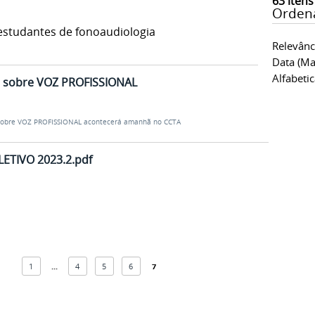
63
itens
Orden
estudantes de fonoaudiologia
Relevânc
Data (ma
Alfabeti
p sobre VOZ PROFISSIONAL
 sobre VOZ PROFISSIONAL acontecerá amanhã no CCTA
LETIVO 2023.2.pdf
1
...
4
5
6
7