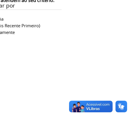
 atendem ao seu critério.
ar por
ia
is Recente Primeiro)
camente