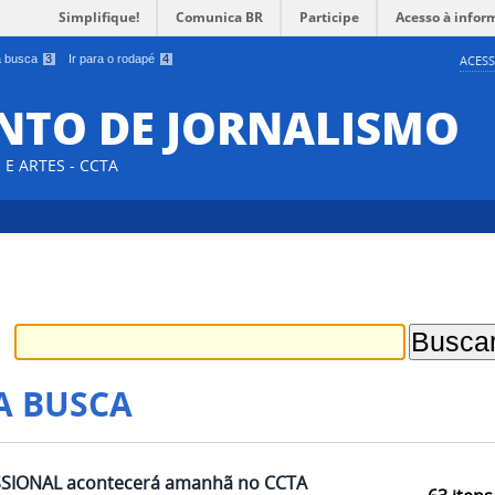
Simplifique!
Comunica BR
Participe
Acesso à infor
 a busca
3
Ir para o rodapé
4
ACESS
NTO DE JORNALISMO
E ARTES - CCTA
A BUSCA
ISSIONAL acontecerá amanhã no CCTA