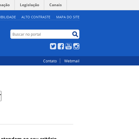
mação
Legislação
Canais
IBILIDADE
ALTO CONTRASTE
MAPA DO SITE
Buscar no portal
Buscar no portal
Twitter
Facebook
YouTube
Instagram
Contato
Webmail