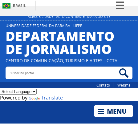
BRASIL
Simplifique!
ACESSIBILIDADE
ALTO CONTRASTE
MAPA DO SITE
Comunica BR
UNIVERSIDADE FEDERAL DA PARAÍBA - UFPB
DEPARTAMENTO
Participe
DE JORNALISMO
Acesso à informação
Legislação
CENTRO DE COMUNICAÇÃO, TURISMO E ARTES - CCTA
Canais
Buscar no portal
Bus
Contato
Webmail
Powered by
Translate