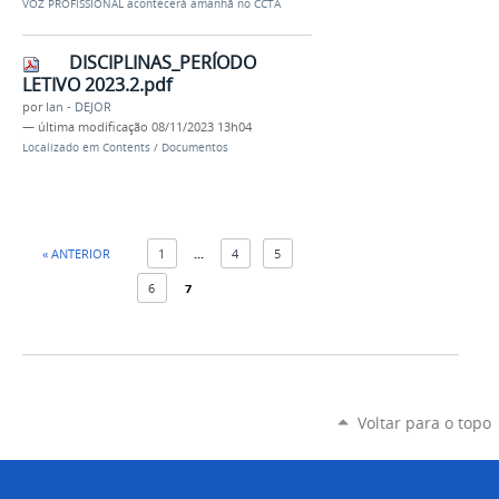
VOZ PROFISSIONAL acontecerá amanhã no CCTA
DISCIPLINAS_PERÍODO
LETIVO 2023.2.pdf
por
Ian - DEJOR
—
última modificação
08/11/2023 13h04
Localizado em
Contents
/
Documentos
« ANTERIOR
1
...
4
5
6
7
Voltar para o topo