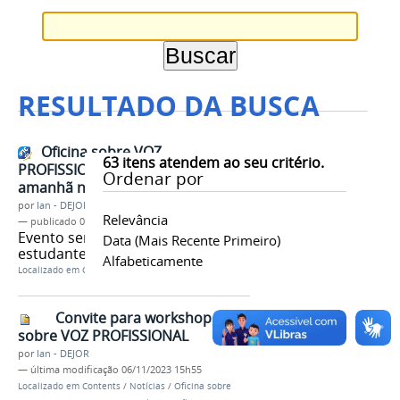
RESULTADO DA BUSCA
Oficina sobre VOZ
63
itens atendem ao seu critério.
PROFISSIONAL acontecerá
Ordenar por
amanhã no CCTA
por
Ian - DEJOR
Relevância
—
publicado
06/11/2023
Evento será promovido por
Data (mais Recente Primeiro)
estudantes de fonoaudiologia
Alfabeticamente
Localizado em
Contents
/
Notícias
Convite para workshop
sobre VOZ PROFISSIONAL
por
Ian - DEJOR
—
última modificação
06/11/2023 15h55
Localizado em
Contents
/
Notícias
/
Oficina sobre