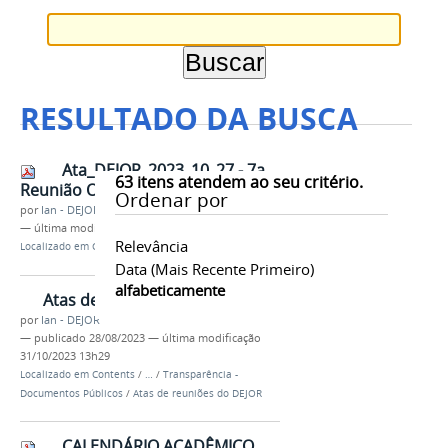
RESULTADO DA BUSCA
Ata_DEJOR_2023_10_27 - 7a
63
itens atendem ao seu critério.
Reunião ORDINÁRIA.pdf
Ordenar por
por
Ian - DEJOR
—
última modificação
31/10/2023 13h27
Relevância
Localizado em
Contents
/
Documentos
Data (mais Recente Primeiro)
alfabeticamente
Atas de 2023
por
Ian - DEJOR
—
publicado
28/08/2023
—
última modificação
31/10/2023 13h29
Localizado em
Contents
/
…
/
Transparência -
Documentos Públicos
/
Atas de reuniões do DEJOR
CALENDÁRIO ACADÊMICO