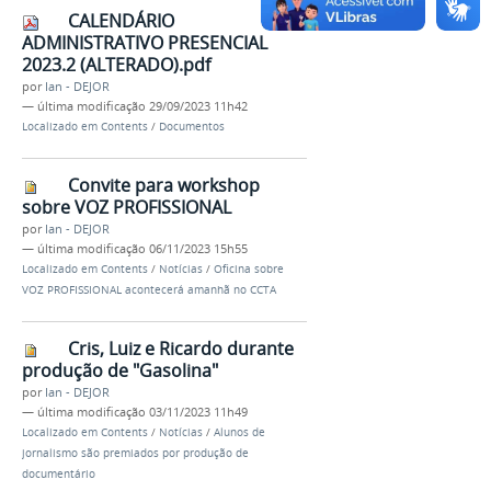
CALENDÁRIO
ADMINISTRATIVO PRESENCIAL
2023.2 (ALTERADO).pdf
por
Ian - DEJOR
—
última modificação
29/09/2023 11h42
Localizado em
Contents
/
Documentos
Convite para workshop
sobre VOZ PROFISSIONAL
por
Ian - DEJOR
—
última modificação
06/11/2023 15h55
Localizado em
Contents
/
Notícias
/
Oficina sobre
VOZ PROFISSIONAL acontecerá amanhã no CCTA
Cris, Luiz e Ricardo durante
produção de "Gasolina"
por
Ian - DEJOR
—
última modificação
03/11/2023 11h49
Localizado em
Contents
/
Notícias
/
Alunos de
jornalismo são premiados por produção de
documentário