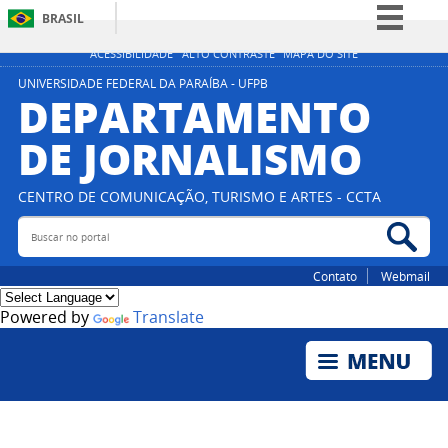
BRASIL
Simplifique!
ACESSIBILIDADE
ALTO CONTRASTE
MAPA DO SITE
Comunica BR
UNIVERSIDADE FEDERAL DA PARAÍBA - UFPB
DEPARTAMENTO
Participe
DE JORNALISMO
Acesso à informação
Legislação
CENTRO DE COMUNICAÇÃO, TURISMO E ARTES - CCTA
Canais
Buscar no portal
Bus
Contato
Webmail
Powered by
Translate