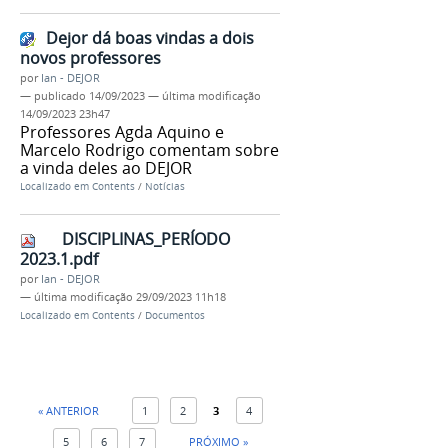
Dejor dá boas vindas a dois
novos professores
por
Ian - DEJOR
—
publicado
14/09/2023
—
última modificação
14/09/2023 23h47
Professores Agda Aquino e
Marcelo Rodrigo comentam sobre
a vinda deles ao DEJOR
Localizado em
Contents
/
Notícias
DISCIPLINAS_PERÍODO
2023.1.pdf
por
Ian - DEJOR
—
última modificação
29/09/2023 11h18
Localizado em
Contents
/
Documentos
« ANTERIOR
1
2
3
4
5
6
7
PRÓXIMO »