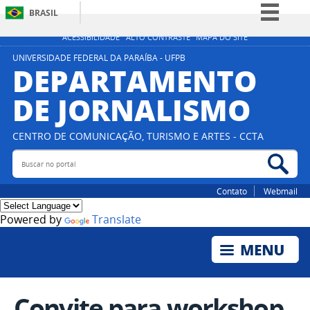
BRASIL
Simplifique!
ACESSIBILIDADE
ALTO CONTRASTE
MAPA DO SITE
Comunica BR
UNIVERSIDADE FEDERAL DA PARAÍBA - UFPB
DEPARTAMENTO
Participe
DE JORNALISMO
Acesso à informação
Legislação
CENTRO DE COMUNICAÇÃO, TURISMO E ARTES - CCTA
Canais
Buscar no portal
Bus
Contato
Webmail
Powered by
Translate
Convite para workshop