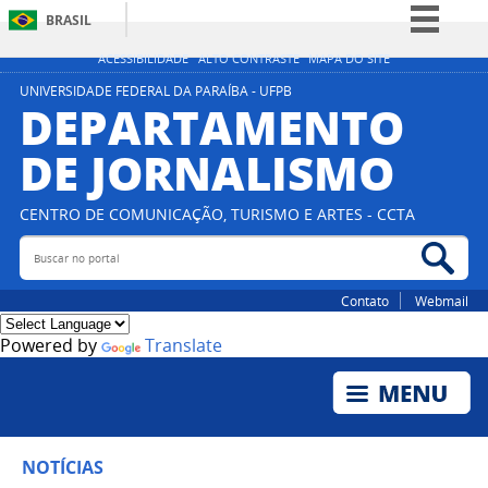
BRASIL
Simplifique!
ACESSIBILIDADE
ALTO CONTRASTE
MAPA DO SITE
Comunica BR
UNIVERSIDADE FEDERAL DA PARAÍBA - UFPB
DEPARTAMENTO
Participe
DE JORNALISMO
Acesso à informação
Legislação
CENTRO DE COMUNICAÇÃO, TURISMO E ARTES - CCTA
Canais
Buscar no portal
Bus
Contato
Webmail
Powered by
Translate
NOTÍCIAS