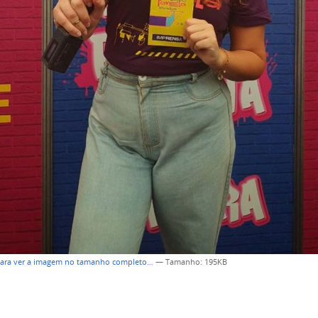
para ver a imagem no tamanho completo…
—
Tamanho
: 195KB