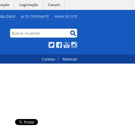
mação
Legislação
Canais
IBILIDADE
ALTO CONTRASTE
MAPA DO SITE
Buscar no portal
Buscar no portal
Twitter
Facebook
YouTube
Instagram
Contato
Webmail