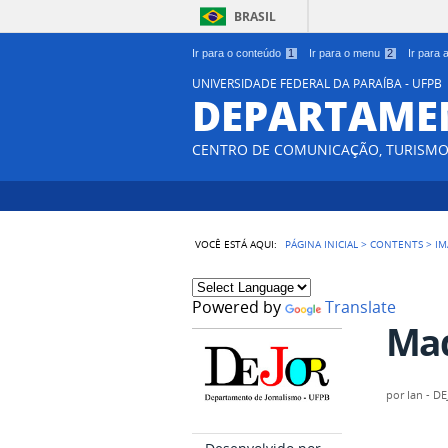
BRASIL
Ir para o conteúdo
1
Ir para o menu
2
Ir para
UNIVERSIDADE FEDERAL DA PARAÍBA - UFPB
DEPARTAME
CENTRO DE COMUNICAÇÃO, TURISMO 
VOCÊ ESTÁ AQUI:
PÁGINA INICIAL
>
CONTENTS
>
IM
Powered by
Translate
Mad
por
Ian - D