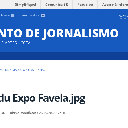
Simplifique!
Comunica BR
Participe
Acesso à infor
 a busca
3
Ir para o rodapé
4
ACESS
NTO DE JORNALISMO
E ARTES - CCTA
AGENS
>
MADU EXPO FAVELA.JPG
u Expo Favela.jpg
EJOR
—
última modificação
26/09/2023 17h28