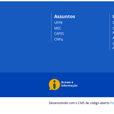
Assuntos
UFPB
MEC
A
CAPES
CNPq
Desenvolvido com o CMS de código aberto
Pl