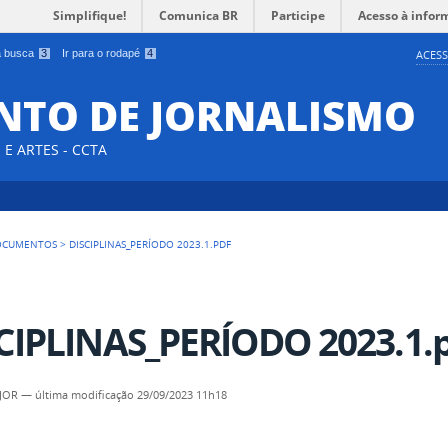
Simplifique!
Comunica BR
Participe
Acesso à infor
 a busca
3
Ir para o rodapé
4
ACESS
NTO DE JORNALISMO
E ARTES - CCTA
OCUMENTOS
>
DISCIPLINAS_PERÍODO 2023.1.PDF
CIPLINAS_PERÍODO 2023.1.
EJOR
—
última modificação
29/09/2023 11h18