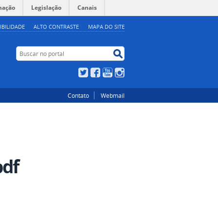
mação
Legislação
Canais
IBILIDADE
ALTO CONTRASTE
MAPA DO SITE
Buscar no portal
Buscar no portal
Twitter
Facebook
YouTube
Instagram
Contato
Webmail
pdf