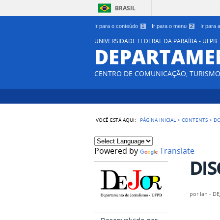
BRASIL
Ir para o conteúdo
1
Ir para o menu
2
Ir para
UNIVERSIDADE FEDERAL DA PARAÍBA - UFPB
DEPARTAME
CENTRO DE COMUNICAÇÃO, TURISMO 
VOCÊ ESTÁ AQUI:
PÁGINA INICIAL
>
CONTENTS
>
D
Powered by
Translate
DIS
por
Ian - D