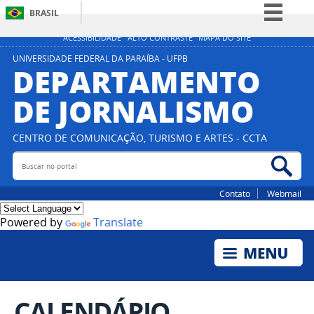
BRASIL
Simplifique!
ACESSIBILIDADE
ALTO CONTRASTE
MAPA DO SITE
Comunica BR
UNIVERSIDADE FEDERAL DA PARAÍBA - UFPB
DEPARTAMENTO
Participe
DE JORNALISMO
Acesso à informação
Legislação
CENTRO DE COMUNICAÇÃO, TURISMO E ARTES - CCTA
Canais
Buscar no portal
Bus
Contato
Webmail
Powered by
Translate
CALENDÁRIO