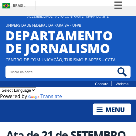
BRASIL
Simplifique!
ACESSIBILIDADE
ALTO CONTRASTE
MAPA DO SITE
Comunica BR
UNIVERSIDADE FEDERAL DA PARAÍBA - UFPB
DEPARTAMENTO
Participe
DE JORNALISMO
Acesso à informação
Legislação
CENTRO DE COMUNICAÇÃO, TURISMO E ARTES - CCTA
Canais
Buscar no portal
Bus
Contato
Webmail
Powered by
Translate
Ata de 21 de SETEMBRO