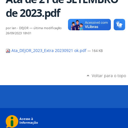
de 2023.pdf
por
Ian - DEJOR
—
última modificação
26/09/2023 18h01
Ata_DEJOR_2023_Extra 20230921 ok.pdf
— 164 KB
Voltar para o topo