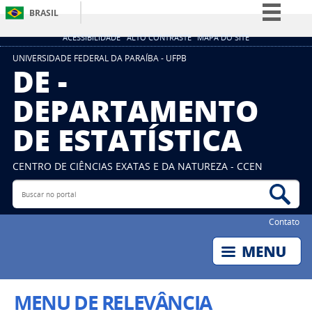
BRASIL
Simplifique!
ACESSIBILIDADE
ALTO CONTRASTE
MAPA DO SITE
Comunica BR
UNIVERSIDADE FEDERAL DA PARAÍBA - UFPB
DE -
Participe
DEPARTAMENTO
Acesso à informação
DE ESTATÍSTICA
Legislação
Canais
CENTRO DE CIÊNCIAS EXATAS E DA NATUREZA - CCEN
Buscar no portal
Bus
Contato
MENU DE RELEVÂNCIA