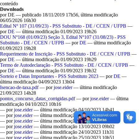
conteúdo
Downloads
por
DE
—
publicado
18/11/2019 17h56,
última modificação
06/05/2026 16h30
Edital Nº 107 (31/09/23) - PSS Substituto - DE / CCEN / UFPB
—
por
DE
— última modificação 01/09/2023 19h26
DOU Nº168 (01/09/23) Seção 3, Edital Nº107 (31/08/23) - PSS
Substituto - DE / CCEN / UFPB
—
por
DE
— última modificação
01/09/2023 19h28
Requerimento de Inscrição - PSS Substituto - DE / CCEN / UFPB
—
por
DE
— última modificação 01/09/2023 19h29
Termo de Autodeclaração - PSS Substituto - DE / CCEN / UFPB
—
por
DE
— última modificação 01/09/2023 19h32
Sorteio e Datas Importantes - PSS Substituto 2023
—
por
DE
—
última modificação 04/09/2023 13h04
Isencao-de-taxa.pdf
—
por
jose.eider
— última modificação
21/09/2023 14h28
pontos_concurso_datas_corrigidas.pdf
—
por
jose.eider
— última
modificação 04/10/2023 10h16
—
por
jose.eider
— última modificação 04/10/2023 14h41
—
por
jose.eider
— última modificação 06/10/2023 12h16
—
por
jose.eider
— última modificação 09/10/2023 11h16
—
por
jose.eider
— última modificação 13/10/2023 09h02
—
por
jose.eider
— última modificação 24/10/2023 11h31
—
por
jose.eider
— última modificação 25/10/2023 10h51