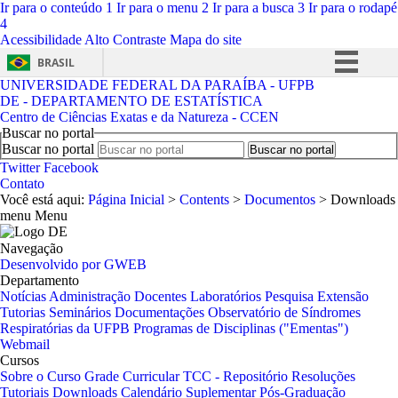
Ir para o conteúdo
1
Ir para o menu
2
Ir para a busca
3
Ir para o rodapé
4
Acessibilidade
Alto Contraste
Mapa do site
BRASIL
UNIVERSIDADE FEDERAL DA PARAÍBA - UFPB
Simplifique!
DE - DEPARTAMENTO DE ESTATÍSTICA
Centro de Ciências Exatas e da Natureza - CCEN
Comunica BR
Buscar no portal
Participe
Buscar no portal
Twitter
Facebook
Acesso à informação
Contato
Você está aqui:
Página Inicial
>
Contents
>
Documentos
>
Downloads
Legislação
menu
Menu
Canais
Navegação
Desenvolvido por GWEB
Departamento
Notícias
Administração
Docentes
Laboratórios
Pesquisa
Extensão
Tutorias
Seminários
Documentações
Observatório de Síndromes
Respiratórias da UFPB
Programas de Disciplinas ("Ementas")
Webmail
Cursos
Sobre o Curso
Grade Curricular
TCC - Repositório
Resoluções
Tutoriais
Downloads
Calendário Suplementar
Pós-Graduação