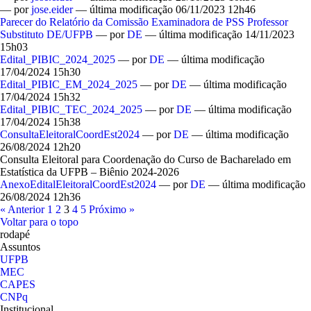
—
por
jose.eider
— última modificação 06/11/2023 12h46
Parecer do Relatório da Comissão Examinadora de PSS Professor
Substituto DE/UFPB
—
por
DE
— última modificação 14/11/2023
15h03
Edital_PIBIC_2024_2025
—
por
DE
— última modificação
17/04/2024 15h30
Edital_PIBIC_EM_2024_2025
—
por
DE
— última modificação
17/04/2024 15h32
Edital_PIBIC_TEC_2024_2025
—
por
DE
— última modificação
17/04/2024 15h38
ConsultaEleitoralCoordEst2024
—
por
DE
— última modificação
26/08/2024 12h20
Consulta Eleitoral para Coordenação do Curso de Bacharelado em
Estatística da UFPB – Biênio 2024-2026
AnexoEditalEleitoralCoordEst2024
—
por
DE
— última modificação
26/08/2024 12h36
« Anterior
1
2
3
4
5
Próximo »
Voltar para o topo
rodapé
Assuntos
UFPB
MEC
CAPES
CNPq
Institucional