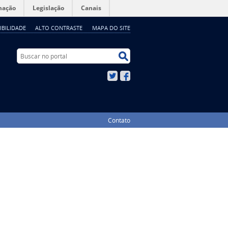
mação
Legislação
Canais
IBILIDADE
ALTO CONTRASTE
MAPA DO SITE
Buscar no portal
Buscar no portal
Twitter
Facebook
Contato