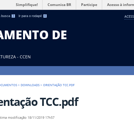
Simplifique!
Comunica BR
Participe
Acesso à infor
 a busca
3
Ir para o rodapé
4
ACESS
TAMENTO DE
ATUREZA - CCEN
OCUMENTOS
>
DOWNLOADS
>
ORIENTAÇÃO TCC.PDF
entação TCC.pdf
ltima modificação
18/11/2019 17h57