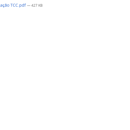
tação TCC.pdf
— 427 KB