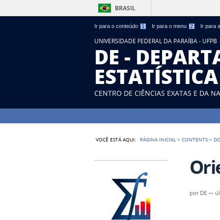
BRASIL
Ir para o conteúdo
1
Ir para o menu
2
Ir para
UNIVERSIDADE FEDERAL DA PARAÍBA - UFPB
DE - DEPAR
ESTATÍSTICA
CENTRO DE CIÊNCIAS EXATAS E DA N
VOCÊ ESTÁ AQUI:
PÁGINA INICIAL
>
CONTENTS
>
D
Ori
por
DE
—
ú