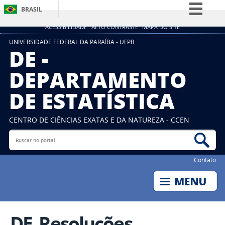
BRASIL
Simplifique!
ACESSIBILIDADE
ALTO CONTRASTE
MAPA DO SITE
Comunica BR
UNIVERSIDADE FEDERAL DA PARAÍBA - UFPB
DE -
Participe
DEPARTAMENTO
Acesso à informação
DE ESTATÍSTICA
Legislação
Canais
CENTRO DE CIÊNCIAS EXATAS E DA NATUREZA - CCEN
Buscar no portal
Bus
Contato
DE_Resoluções