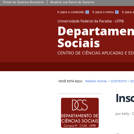
Portal do Governo Brasileiro
Atualize sua Barra de Governo
Ir para o conteúdo
1
Ir para o menu
2
Ir para
Universidade Federal da Paraíba - UFPB
Departament
Sociais
CENTRO DE CIÊNCIAS APLICADAS E E
VOCÊ ESTÁ AQUI:
PÁGINA INICIAL
>
CONTENTS
>
D
Ins
por
Kelly -