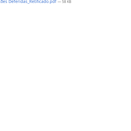
ções Deferidas_Retificado.pdf
— 58 KB