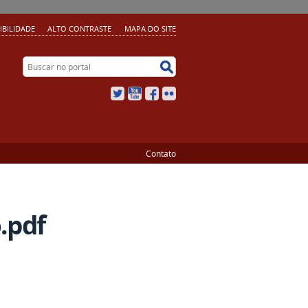
IBILIDADE
ALTO CONTRASTE
MAPA DO SITE
Buscar no portal
Buscar no portal
Twitter
YouTube
Facebook
Flickr
Contato
.pdf