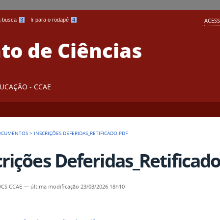
 a busca
3
Ir para o rodapé
4
ACESS
o de Ciências
DUCAÇÃO - CCAE
OCUMENTOS
>
INSCRIÇÕES DEFERIDAS_RETIFICADO.PDF
crições Deferidas_Retificado
 DCS CCAE
—
última modificação
23/03/2026 18h10