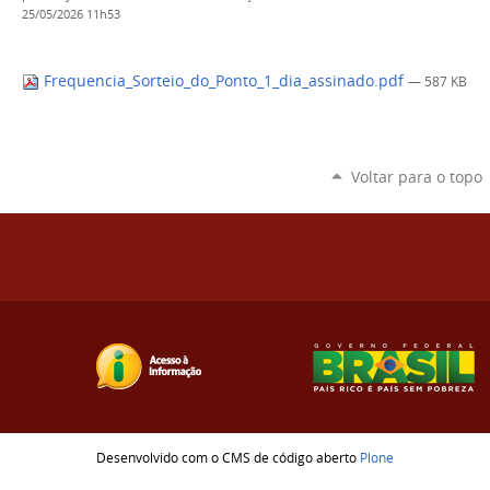
25/05/2026 11h53
Frequencia_Sorteio_do_Ponto_1_dia_assinado.pdf
— 587 KB
Voltar para o topo
Desenvolvido com o CMS de código aberto
Plone