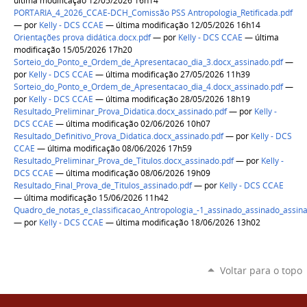
última modificação 12/05/2026 16h14
PORTARIA_4_2026_CCAE-DCH_Comissão PSS Antropologia_Retificada.pdf
—
por
Kelly - DCS CCAE
— última modificação 12/05/2026 16h14
Orientações prova didática.docx.pdf
—
por
Kelly - DCS CCAE
— última
modificação 15/05/2026 17h20
Sorteio_do_Ponto_e_Ordem_de_Apresentacao_dia_3.docx_assinado.pdf
—
por
Kelly - DCS CCAE
— última modificação 27/05/2026 11h39
Sorteio_do_Ponto_e_Ordem_de_Apresentacao_dia_4.docx_assinado.pdf
—
por
Kelly - DCS CCAE
— última modificação 28/05/2026 18h19
Resultado_Preliminar_Prova_Didatica.docx_assinado.pdf
—
por
Kelly -
DCS CCAE
— última modificação 02/06/2026 10h07
Resultado_Definitivo_Prova_Didatica.docx_assinado.pdf
—
por
Kelly - DCS
CCAE
— última modificação 08/06/2026 17h59
Resultado_Preliminar_Prova_de_Titulos.docx_assinado.pdf
—
por
Kelly -
DCS CCAE
— última modificação 08/06/2026 19h09
Resultado_Final_Prova_de_Titulos_assinado.pdf
—
por
Kelly - DCS CCAE
— última modificação 15/06/2026 11h42
Quadro_de_notas_e_classificacao_Antropologia_-1_assinado_assinado_assin
—
por
Kelly - DCS CCAE
— última modificação 18/06/2026 13h02
Voltar para o topo