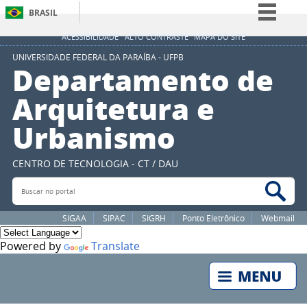
BRASIL
Simplifique!
ACESSIBILIDADE
ALTO CONTRASTE
MAPA DO SITE
Comunica BR
UNIVERSIDADE FEDERAL DA PARAÍBA - UFPB
Departamento de
Participe
Arquitetura e
Acesso à informação
Urbanismo
Legislação
Canais
CENTRO DE TECNOLOGIA - CT / DAU
Buscar no portal
Bus
SIGAA
SIPAC
SIGRH
Ponto Eletrônico
Webmail
Powered by
Translate