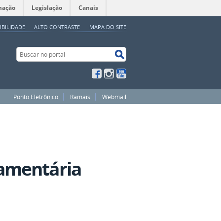
mação
Legislação
Canais
IBILIDADE
ALTO CONTRASTE
MAPA DO SITE
Buscar no portal
Buscar no portal
Facebook
Instagram
YouTube
Ponto Eletrônico
Ramais
Webmail
amentária