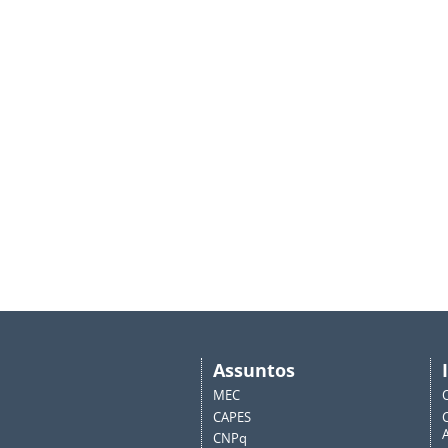
Assuntos
MEC
CAPES
A
CNPq