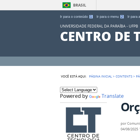
BRASIL
Ir para o conteúdo
1
Ir para o menu
2
Ir para
UNIVERSIDADE FEDERAL DA PARAÍBA - UFPB
CENTRO DE 
VOCÊ ESTÁ AQUI:
PÁGINA INICIAL
>
CONTENTS
>
PÁ
Powered by
Translate
Orç
por
Comuni
04/08/2025