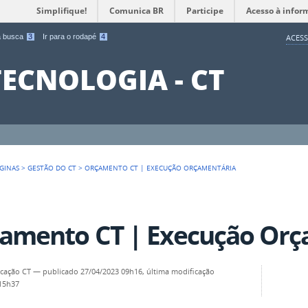
Simplifique!
Comunica BR
Participe
Acesso à infor
 a busca
3
Ir para o rodapé
4
ACESS
TECNOLOGIA - CT
GINAS
>
GESTÃO DO CT
>
ORÇAMENTO CT | EXECUÇÃO ORÇAMENTÁRIA
amento CT | Execução Orç
cação CT
—
publicado
27/04/2023 09h16,
última modificação
 15h37