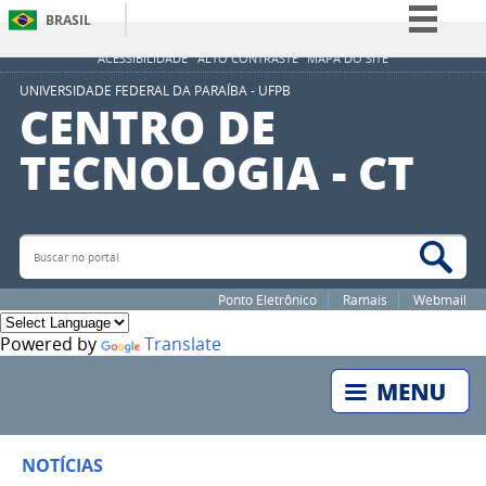
BRASIL
Simplifique!
ACESSIBILIDADE
ALTO CONTRASTE
MAPA DO SITE
Comunica BR
UNIVERSIDADE FEDERAL DA PARAÍBA - UFPB
CENTRO DE
Participe
TECNOLOGIA - CT
Acesso à informação
Legislação
Canais
Buscar no portal
Bus
Ponto Eletrônico
Ramais
Webmail
Powered by
Translate
NOTÍCIAS