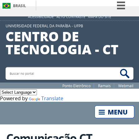
BRASIL
Simplifique!
ACESSIBILIDADE
ALTO CONTRASTE
MAPA DO SITE
Comunica BR
UNIVERSIDADE FEDERAL DA PARAÍBA - UFPB
CENTRO DE
Participe
TECNOLOGIA - CT
Acesso à informação
Legislação
Canais
Buscar no portal
Bus
Ponto Eletrônico
Ramais
Webmail
Powered by
Translate
Comunicação CT