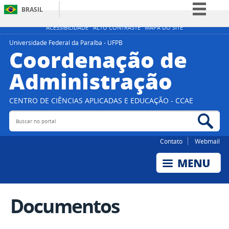
BRASIL
Simplifique!
ACESSIBILIDADE
ALTO CONTRASTE
MAPA DO SITE
Comunica BR
Universidade Federal da Paraíba - UFPB
Coordenação de
Participe
Administração
Acesso à informação
Legislação
CENTRO DE CIÊNCIAS APLICADAS E EDUCAÇÃO - CCAE
Canais
Buscar no portal
Bus
Contato
Webmail
Documentos