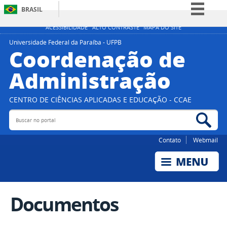
BRASIL
Simplifique!
ACESSIBILIDADE
ALTO CONTRASTE
MAPA DO SITE
Comunica BR
Universidade Federal da Paraíba - UFPB
Coordenação de
Participe
Administração
Acesso à informação
Legislação
CENTRO DE CIÊNCIAS APLICADAS E EDUCAÇÃO - CCAE
Canais
Buscar no portal
Bus
Contato
Webmail
Documentos