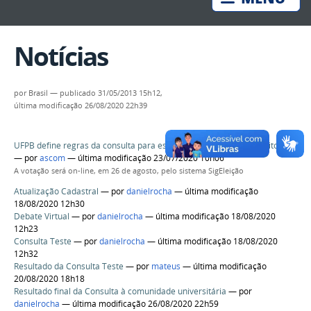
Notícias
por
Brasil
—
publicado
31/05/2013 15h12,
última modificação
26/08/2020 22h39
UFPB define regras da consulta para escolha de reitor(a) e vice-reitor(a)
—
por
ascom
— última modificação 23/07/2020 10h06
A votação será on-line, em 26 de agosto, pelo sistema SigEleição
Atualização Cadastral
—
por
danielrocha
— última modificação
18/08/2020 12h30
Debate Virtual
—
por
danielrocha
— última modificação 18/08/2020
12h23
Consulta Teste
—
por
danielrocha
— última modificação 18/08/2020
12h32
Resultado da Consulta Teste
—
por
mateus
— última modificação
20/08/2020 18h18
Resultado final da Consulta à comunidade universitária
—
por
danielrocha
— última modificação 26/08/2020 22h59