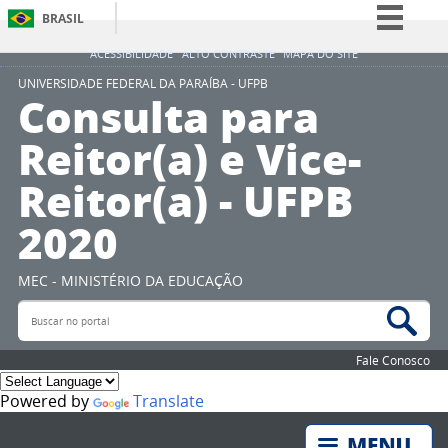
BRASIL
Simplifique!
ACESSIBILIDADE
ALTO CONTRASTE
MAPA DO SITE
Comunica BR
UNIVERSIDADE FEDERAL DA PARAÍBA - UFPB
Consulta para
Participe
Reitor(a) e Vice-
Acesso à informação
Reitor(a) - UFPB
Legislação
Canais
2020
MEC - MINISTÉRIO DA EDUCAÇÃO
Buscar no portal
Bus
Fale Conosco
Powered by
Translate