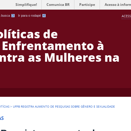
Simplifique!
Comunica BR
Participe
Acesso à infor
 a busca
3
Ir para o rodapé
4
ACESS
líticas de
 Enfrentamento à
ontra as Mulheres na
TÍCIAS
>
UFPB REGISTRA AUMENTO DE PESQUISAS SOBRE GÊNERO E SEXUALIDADE
AS