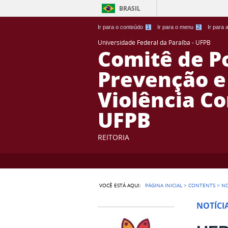
BRASIL
Ir para o conteúdo
1
Ir para o menu
2
Ir para
Universidade Federal da Paraíba - UFPB
Comitê de Po
Prevenção e
Violência C
UFPB
REITORIA
VOCÊ ESTÁ AQUI:
PÁGINA INICIAL
>
CONTENTS
>
NO
NOTÍCI