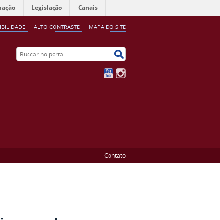
mação
Legislação
Canais
IBILIDADE
ALTO CONTRASTE
MAPA DO SITE
Buscar no portal
Buscar no portal
YouTube
Instagram
Contato