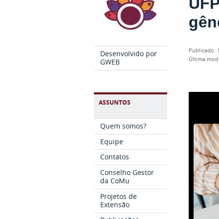
UFP
gên
publicado
:
Desenvolvido por
última mod
GWEB
ASSUNTOS
Quem somos?
Equipe
Contatos
Conselho Gestor
da CoMu
Projetos de
Extensão