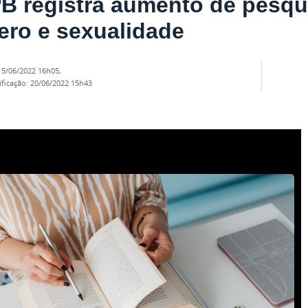
B registra aumento de pesqu
ero e sexualidade
15/06/2022 16h05
,
ificação
:
20/06/2022 15h43