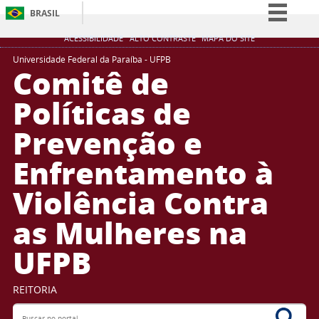
BRASIL
Simplifique!
ACESSIBILIDADE
ALTO CONTRASTE
MAPA DO SITE
Comunica BR
Universidade Federal da Paraíba - UFPB
Comitê de
Participe
Políticas de
Acesso à informação
Prevenção e
Legislação
Canais
Enfrentamento à
Violência Contra
as Mulheres na
UFPB
REITORIA
Buscar no portal
Bus