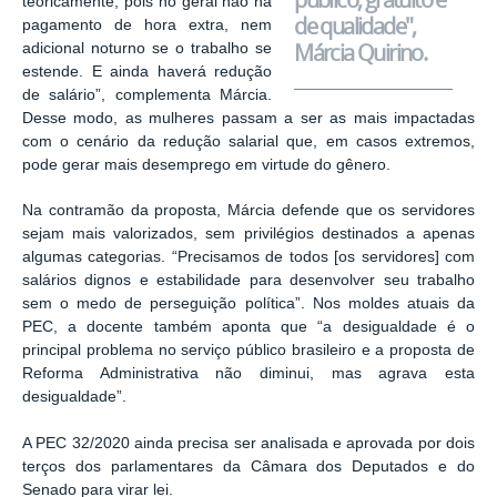
teoricamente, pois no geral não há
de qualidade",
pagamento de hora extra, nem
Márcia Quirino.
adicional noturno se o trabalho se
estende. E ainda haverá redução
de salário”, complementa Márcia.
Desse modo, as mulheres passam a ser as mais impactadas
com o cenário da redução salarial que, em casos extremos,
pode gerar mais desemprego em virtude do gênero.
Na contramão da proposta, Márcia defende que os servidores
sejam mais valorizados, sem privilégios destinados a apenas
algumas categorias. “Precisamos de todos [os servidores] com
salários dignos e estabilidade para desenvolver seu trabalho
sem o medo de perseguição política”. Nos moldes atuais da
PEC, a docente também aponta que “a desigualdade é o
principal problema no serviço público brasileiro e a proposta de
Reforma Administrativa não diminui, mas agrava esta
desigualdade”.
A PEC 32/2020 ainda precisa ser analisada e aprovada por dois
terços dos parlamentares da Câmara dos Deputados e do
Senado para virar lei.