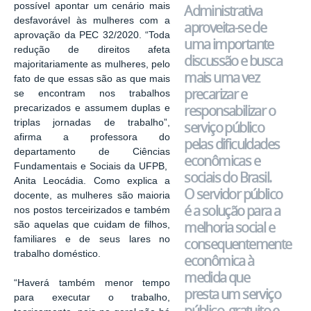
possível apontar um cenário mais
Administrativa
desfavorável às mulheres com a
aproveita-se de
aprovação da PEC 32/2020. “Toda
uma importante
redução de direitos afeta
discussão e busca
majoritariamente as mulheres, pelo
mais uma vez
fato de que essas são as que mais
precarizar e
se encontram nos trabalhos
responsabilizar o
precarizados e assumem duplas e
triplas jornadas de trabalho”,
serviço público
afirma a professora do
pelas dificuldades
departamento de Ciências
econômicas e
Fundamentais e Sociais da UFPB,
sociais do Brasil.
Anita Leocádia. Como explica a
O servidor público
docente, as mulheres são maioria
é a solução para a
nos postos terceirizados e também
melhoria social e
são aquelas que cuidam de filhos,
familiares e de seus lares no
consequentemente
trabalho doméstico.
econômica à
medida que
“Haverá também menor tempo
presta um serviço
para executar o trabalho,
público, gratuito e