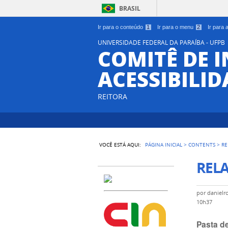
BRASIL
Ir para o conteúdo
1
Ir para o menu
2
Ir para
UNIVERSIDADE FEDERAL DA PARAÍBA - UFPB
COMITÊ DE 
ACESSIBILIDA
REITORA
VOCÊ ESTÁ AQUI:
PÁGINA INICIAL
>
CONTENTS
>
RE
REL
por
danielr
10h37
Pasta de