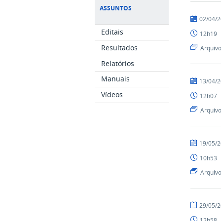
ASSUNTOS
por
publicado
02/04/
Cia
Editais
12h19
Resultados
Arquiv
Relatórios
Manuais
por
publicado
13/04/
Cia
Vídeos
12h07
Arquiv
por
publicado
19/05/
Cia
10h53
Arquiv
por
publicado
29/05/
Cia
12h58