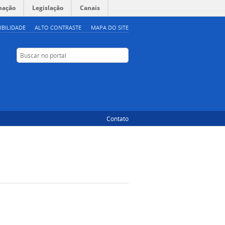
mação
Legislação
Canais
IBILIDADE
ALTO CONTRASTE
MAPA DO SITE
Buscar no portal
Buscar no portal
Instagram
Facebook
Contato