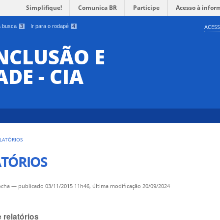
Simplifique!
Comunica BR
Participe
Acesso à infor
 a busca
3
Ir para o rodapé
4
ACESS
INCLUSÃO E
DE - CIA
LATÓRIOS
ATÓRIOS
ocha
—
publicado
03/11/2015 11h46,
última modificação
20/09/2024
 relatórios