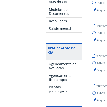
Atas do CIA
09h30
Modelos de
Arquiv
Documentos
Resoluções
por
publicado
13/03/
Saúde mental
Cia
09h31
Arquiv
REDE DE APOIO DO
CIA
por
publicado
27/03/
Cia
14h32
Agendamento de
avaliação
Arquiv
Agendamento
fisioterapia
por
publicado
30/03/
Plantão
Cia
psicológico
17h43
Arquiv