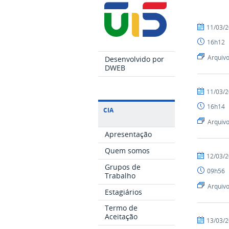
por
publicado
11/03/
Cia
16h12
Arquiv
Desenvolvido por
DWEB
por
publicado
11/03/
Cia
16h14
CIA
Arquiv
Apresentação
Quem somos
por
publicado
12/03/
Cia
Grupos de
09h56
Trabalho
Arquiv
Estagiários
Termo de
Aceitação
por
publicado
13/03/
Cia