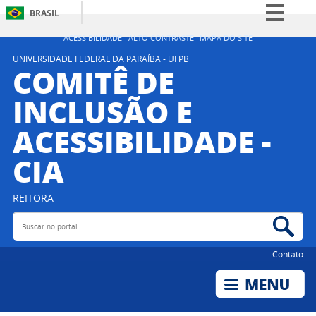
BRASIL
Simplifique!
ACESSIBILIDADE
ALTO CONTRASTE
MAPA DO SITE
Comunica BR
UNIVERSIDADE FEDERAL DA PARAÍBA - UFPB
COMITÊ DE
Participe
INCLUSÃO E
Acesso à informação
ACESSIBILIDADE -
Legislação
Canais
CIA
REITORA
Buscar no portal
Bus
Contato