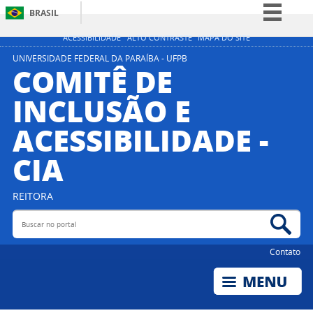
BRASIL
Simplifique!
ACESSIBILIDADE
ALTO CONTRASTE
MAPA DO SITE
Comunica BR
UNIVERSIDADE FEDERAL DA PARAÍBA - UFPB
COMITÊ DE
Participe
INCLUSÃO E
Acesso à informação
ACESSIBILIDADE -
Legislação
Canais
CIA
REITORA
Buscar no portal
Bus
Contato