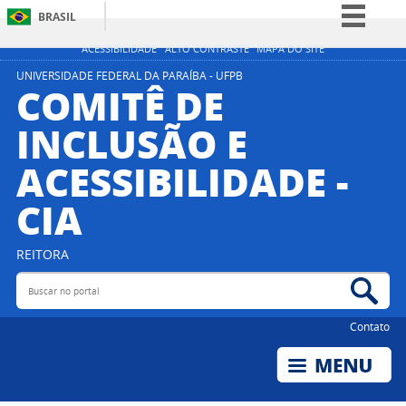
BRASIL
Simplifique!
ACESSIBILIDADE
ALTO CONTRASTE
MAPA DO SITE
Comunica BR
UNIVERSIDADE FEDERAL DA PARAÍBA - UFPB
COMITÊ DE
Participe
INCLUSÃO E
Acesso à informação
ACESSIBILIDADE -
Legislação
Canais
CIA
REITORA
Buscar no portal
Bus
Contato