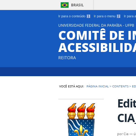
BRASIL
Ir para o conteúdo
1
Ir para o menu
2
Ir para
UNIVERSIDADE FEDERAL DA PARAÍBA - UFPB
COMITÊ DE 
ACESSIBILIDA
REITORA
VOCÊ ESTÁ AQUI:
PÁGINA INICIAL
>
CONTENTS
>
ED
Edi
CIA
por
Cia
—
ú