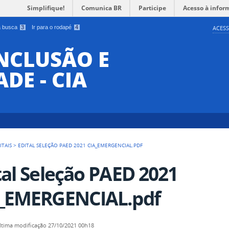
Simplifique!
Comunica BR
Participe
Acesso à infor
 a busca
3
Ir para o rodapé
4
ACESS
INCLUSÃO E
DE - CIA
ITAIS
>
EDITAL SELEÇÃO PAED 2021 CIA_EMERGENCIAL.PDF
tal Seleção PAED 2021
_EMERGENCIAL.pdf
ltima modificação
27/10/2021 00h18